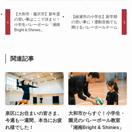
【大和市・藤沢市】新年度
【綾瀬市の小学生】新学期
の習い事はここで決まり！
の習い事に！運動音痴でも
小学生バレーボール「湘南
輝けるバレーボールチーム
Bright＆Shinies」
関連記事
泉区にお住まいの皆さま、
大和市からすぐ！小学生・
今週も一週間、本当にお疲
園児のバレーボール教室
れ様でした！
「湘南Bright & Shinies」