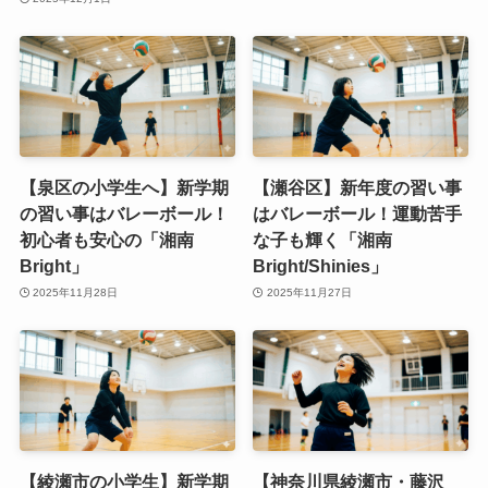
【泉区の小学生へ】新学期
【瀬谷区】新年度の習い事
の習い事はバレーボール！
はバレーボール！運動苦手
初心者も安心の「湘南
な子も輝く「湘南
Bright」
Bright/Shinies」
2025年11月28日
2025年11月27日
【綾瀬市の小学生】新学期
【神奈川県綾瀬市・藤沢