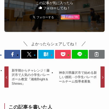
この記事が気に入ったら
フォローしてね！
Follow Me
よかったらシェアしてね！
新学期からチャレンジ！藤
神奈川県藤沢市で始める新
沢市で人気の小学生バレー
しい挑戦 - 小学生バレーボ
ボール教室『湘南Bright＆
ールチーム指導者募集
Shinies』
この記事を書いた人