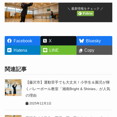
＼ 最新情報をチェック ／
Facebook
X
Bluesky
Hatena
LINE
Copy
関連記事
【藤沢市】運動苦手でも大丈夫！小学生＆園児が輝
くバレーボール教室「湘南Bright & Shinies」が人気
の理由
2025年12月1日