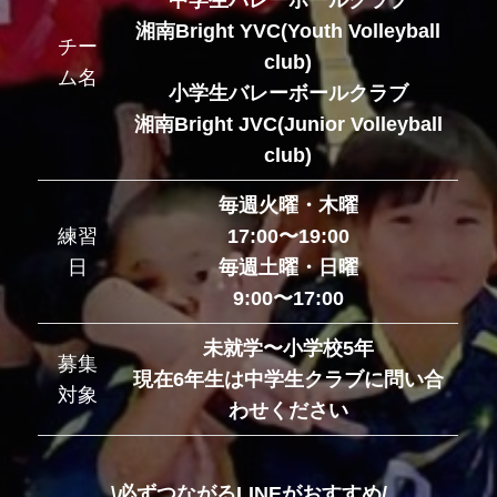
湘南Bright YVC(Youth Volleyball
チー
club)
ム名
小学生バレーボールクラブ
湘南Bright JVC(Junior Volleyball
club)
毎週火曜・木曜
練習
17:00〜19:00
日
毎週土曜・日曜
9:00〜17:00
未就学〜小学校5年
募集
現在6年生は中学生クラブに問い合
対象
わせください
\必ずつながるLINEがおすすめ/